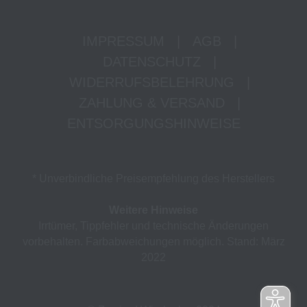
IMPRESSUM
|
AGB
|
DATENSCHUTZ
|
WIDERRUFSBELEHRUNG
|
ZAHLUNG & VERSAND
|
ENTSORGUNGSHINWEISE
* Unverbindliche Preisempfehlung des Herstellers
Weitere Hinweise
Irrtümer, Tippfehler und technische Änderungen
vorbehalten. Farbabweichungen möglich. Stand: März
2022