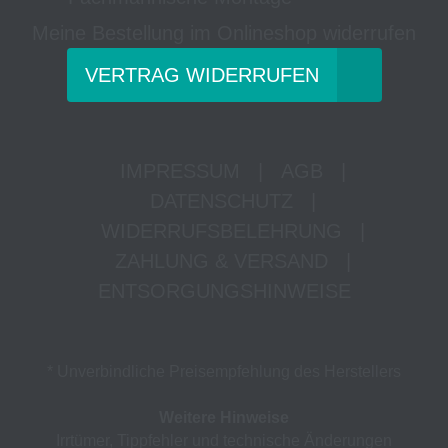
Meine Bestellung im Onlineshop widerrufen
VERTRAG WIDERRUFEN
IMPRESSUM
|
AGB
|
DATENSCHUTZ
|
WIDERRUFSBELEHRUNG
|
ZAHLUNG & VERSAND
|
ENTSORGUNGSHINWEISE
* Unverbindliche Preisempfehlung des Herstellers
Weitere Hinweise
Irrtümer, Tippfehler und technische Änderungen