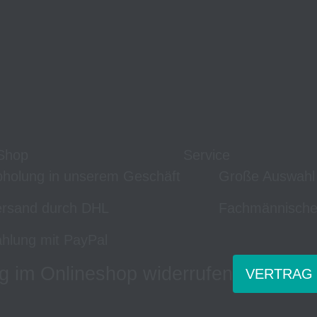
Shop
Service
holung in unserem Geschäft
Große Auswahl
rsand durch DHL
Fachmännische
hlung mit PayPal
g im Onlineshop widerrufen
VERTRAG