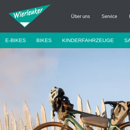
Über uns
Service
E-BIKES
BIKES
KINDERFAHRZEUGE
S