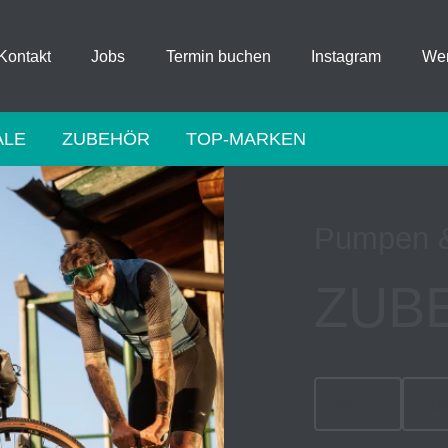
Kontakt
Jobs
Termin buchen
Instagram
Wer
ALE
ZUBEHÖR
TOP-MARKEN
Pumpen 
ZUB
ALLE
R