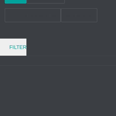
FULLSUSPENSION
ATB & SUV
FILTER