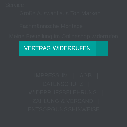
Service
Große Auswahl aus Top-Marken
Fachmännische Montage
Meine Bestellung im Onlineshop widerrufen
VERTRAG WIDERRUFEN
IMPRESSUM
|
AGB
|
DATENSCHUTZ
|
WIDERRUFSBELEHRUNG
|
ZAHLUNG & VERSAND
|
ENTSORGUNGSHINWEISE