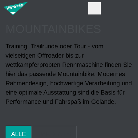
MOUNTAINBIKES
Training, Trailrunde oder Tour - vom
vielseitigen Offroader bis zur
wettkampferprobten Rennmaschine finden Sie
hier das passende Mountainbike. Modernes
Rahmendesign, hochwertige Verarbeitung und
eine optimale Ausstattung sind die Basis für
Performance und Fahrspaß im Gelände.
ALLE
HARDTAILS