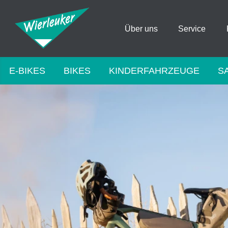
Über uns
Service
E-BIKES
BIKES
KINDERFAHRZEUGE
S