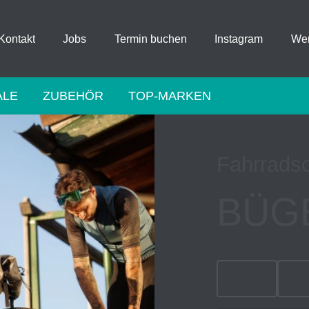
Kontakt
Jobs
Termin buchen
Instagram
Wer
ALE
ZUBEHÖR
TOP-MARKEN
Fahrrads
BÜG
ALLE
K