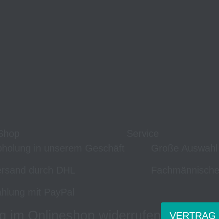
Shop
Service
holung in unserem Geschäft
Große Auswahl
rsand durch DHL
Fachmännische
hlung mit PayPal
g im Onlineshop widerrufen
VERTRAG