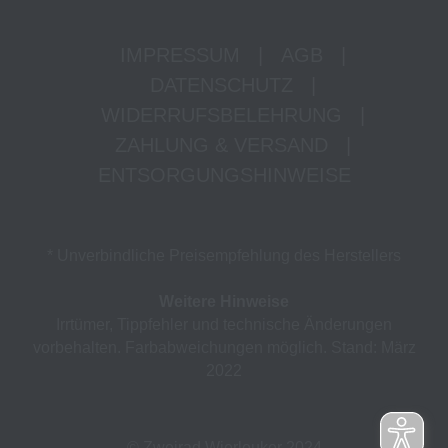
IMPRESSUM
|
AGB
|
DATENSCHUTZ
|
WIDERRUFSBELEHRUNG
|
ZAHLUNG & VERSAND
|
ENTSORGUNGSHINWEISE
* Unverbindliche Preisempfehlung des Herstellers
Weitere Hinweise
Irrtümer, Tippfehler und technische Änderungen
vorbehalten. Farbabweichungen möglich. Stand: März
2022
© Zweirad Wierleuker 2024