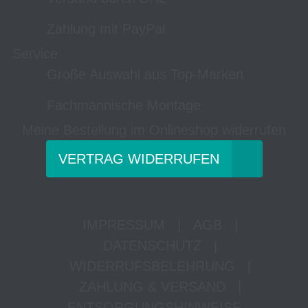
Zahlung mit PayPal
Service
Große Auswahl aus Top-Marken
Fachmännische Montage
Meine Bestellung im Onlineshop widerrufen
VERTRAG WIDERRUFEN
IMPRESSUM
|
AGB
|
DATENSCHUTZ
|
WIDERRUFSBELEHRUNG
|
ZAHLUNG & VERSAND
|
ENTSORGUNGSHINWEISE