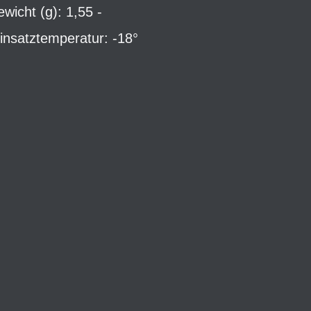
icht (g): 1,55 -
insatztemperatur: -18°