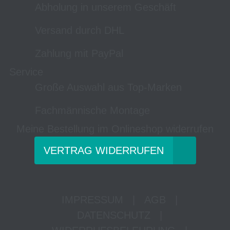
Abholung in unserem Geschäft
Versand durch DHL
Zahlung mit PayPal
Service
Große Auswahl aus Top-Marken
Fachmännische Montage
Meine Bestellung im Onlineshop widerrufen
VERTRAG WIDERRUFEN
IMPRESSUM
|
AGB
|
DATENSCHUTZ
|