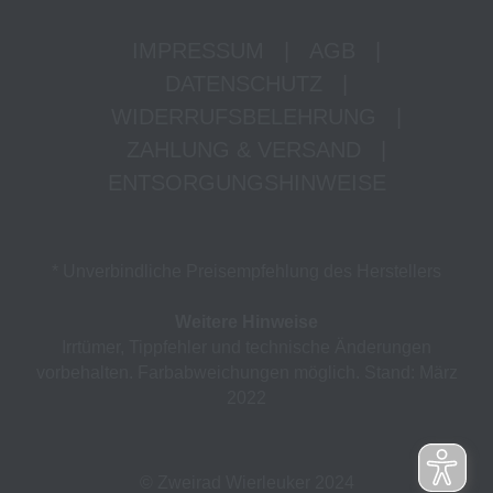
IMPRESSUM
|
AGB
|
DATENSCHUTZ
|
WIDERRUFSBELEHRUNG
|
ZAHLUNG & VERSAND
|
ENTSORGUNGSHINWEISE
* Unverbindliche Preisempfehlung des Herstellers
Weitere Hinweise
Irrtümer, Tippfehler und technische Änderungen
vorbehalten. Farbabweichungen möglich. Stand: März
2022
© Zweirad Wierleuker 2024