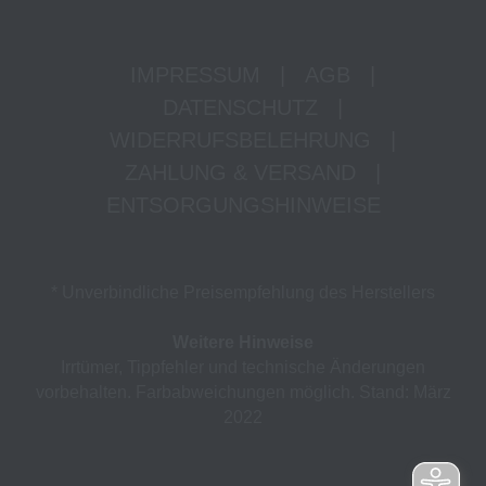
IMPRESSUM
|
AGB
|
DATENSCHUTZ
|
WIDERRUFSBELEHRUNG
|
ZAHLUNG & VERSAND
|
ENTSORGUNGSHINWEISE
* Unverbindliche Preisempfehlung des Herstellers
Weitere Hinweise
Irrtümer, Tippfehler und technische Änderungen
vorbehalten. Farbabweichungen möglich. Stand: März
2022