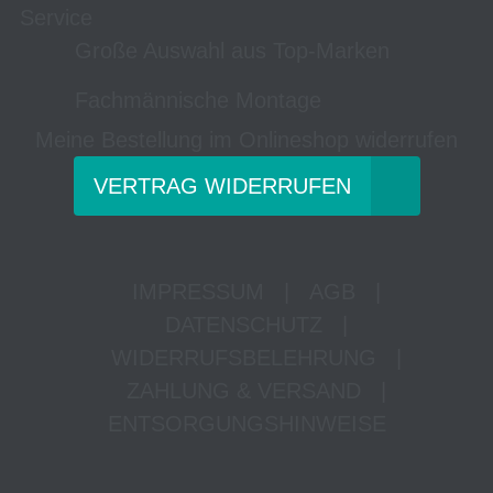
Service
Große Auswahl aus Top-Marken
Fachmännische Montage
Meine Bestellung im Onlineshop widerrufen
VERTRAG WIDERRUFEN
IMPRESSUM
|
AGB
|
DATENSCHUTZ
|
WIDERRUFSBELEHRUNG
|
ZAHLUNG & VERSAND
|
ENTSORGUNGSHINWEISE