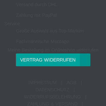
Versand durch DHL
Zahlung mit PayPal
Service
Große Auswahl aus Top-Marken
Fachmännische Montage
Meine Bestellung im Onlineshop widerrufen
VERTRAG WIDERRUFEN
IMPRESSUM
|
AGB
|
DATENSCHUTZ
|
WIDERRUFSBELEHRUNG
|
ZAHLUNG & VERSAND
|