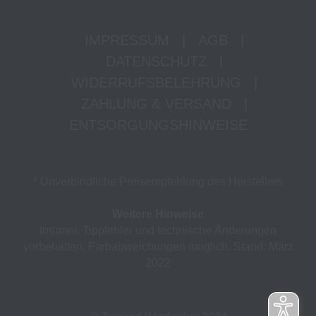
IMPRESSUM
|
AGB
|
DATENSCHUTZ
|
WIDERRUFSBELEHRUNG
|
ZAHLUNG & VERSAND
|
ENTSORGUNGSHINWEISE
* Unverbindliche Preisempfehlung des Herstellers
Weitere Hinweise
Irrtümer, Tippfehler und technische Änderungen
vorbehalten. Farbabweichungen möglich. Stand: März
2022