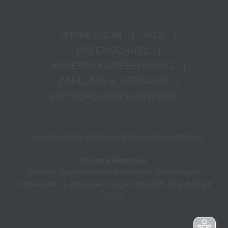
IMPRESSUM
|
AGB
|
DATENSCHUTZ
|
WIDERRUFSBELEHRUNG
|
ZAHLUNG & VERSAND
|
ENTSORGUNGSHINWEISE
* Unverbindliche Preisempfehlung des Herstellers
Weitere Hinweise
Irrtümer, Tippfehler und technische Änderungen
vorbehalten. Farbabweichungen möglich. Stand: März
2022