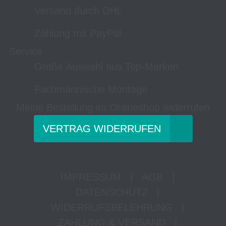
Versand durch DHL
Zahlung mit PayPal
Service
Große Auswahl aus Top-Marken
Fachmännische Montage
Meine Bestellung im Onlineshop widerrufen
VERTRAG WIDERRUFEN
IMPRESSUM
|
AGB
|
DATENSCHUTZ
|
WIDERRUFSBELEHRUNG
|
ZAHLUNG & VERSAND
|