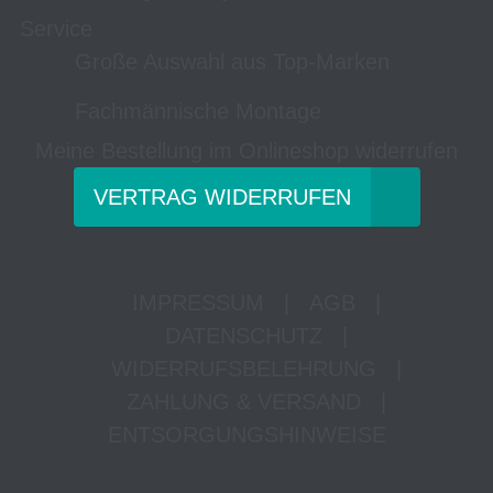
Service
Große Auswahl aus Top-Marken
Fachmännische Montage
Meine Bestellung im Onlineshop widerrufen
VERTRAG WIDERRUFEN
IMPRESSUM
|
AGB
|
DATENSCHUTZ
|
WIDERRUFSBELEHRUNG
|
ZAHLUNG & VERSAND
|
ENTSORGUNGSHINWEISE