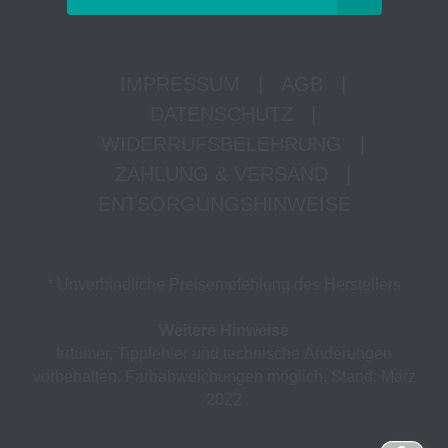
IMPRESSUM
|
AGB
|
DATENSCHUTZ
|
WIDERRUFSBELEHRUNG
|
ZAHLUNG & VERSAND
|
ENTSORGUNGSHINWEISE
* Unverbindliche Preisempfehlung des Herstellers
Weitere Hinweise
Irrtümer, Tippfehler und technische Änderungen
vorbehalten. Farbabweichungen möglich. Stand: März
2022