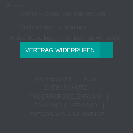
Service
Große Auswahl aus Top-Marken
Fachmännische Montage
Meine Bestellung im Onlineshop widerrufen
VERTRAG WIDERRUFEN
IMPRESSUM
|
AGB
|
DATENSCHUTZ
|
WIDERRUFSBELEHRUNG
|
ZAHLUNG & VERSAND
|
ENTSORGUNGSHINWEISE