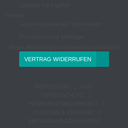
Zahlung mit PayPal
Service
Große Auswahl aus Top-Marken
Fachmännische Montage
Meine Bestellung im Onlineshop widerrufen
VERTRAG WIDERRUFEN
IMPRESSUM
|
AGB
|
DATENSCHUTZ
|
WIDERRUFSBELEHRUNG
|
ZAHLUNG & VERSAND
|
ENTSORGUNGSHINWEISE