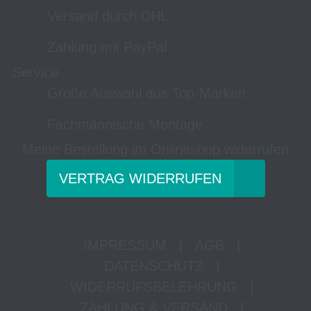
Versand durch DHL
Zahlung mit PayPal
Service
Große Auswahl aus Top-Marken
Fachmännische Montage
Meine Bestellung im Onlineshop widerrufen
VERTRAG WIDERRUFEN
IMPRESSUM
|
AGB
|
DATENSCHUTZ
|
WIDERRUFSBELEHRUNG
|
ZAHLUNG & VERSAND
|