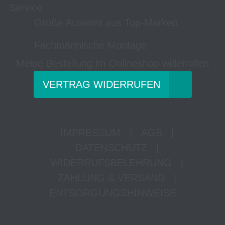
Service
Große Auswahl aus Top-Marken
Fachmännische Montage
Meine Bestellung im Onlineshop widerrufen
VERTRAG WIDERRUFEN
IMPRESSUM
|
AGB
|
DATENSCHUTZ
|
WIDERRUFSBELEHRUNG
|
ZAHLUNG & VERSAND
|
ENTSORGUNGSHINWEISE