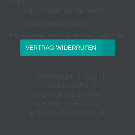
Service
Große Auswahl aus Top-Marken
Fachmännische Montage
Meine Bestellung im Onlineshop widerrufen
VERTRAG WIDERRUFEN
IMPRESSUM
|
AGB
|
DATENSCHUTZ
|
WIDERRUFSBELEHRUNG
|
ZAHLUNG & VERSAND
|
ENTSORGUNGSHINWEISE