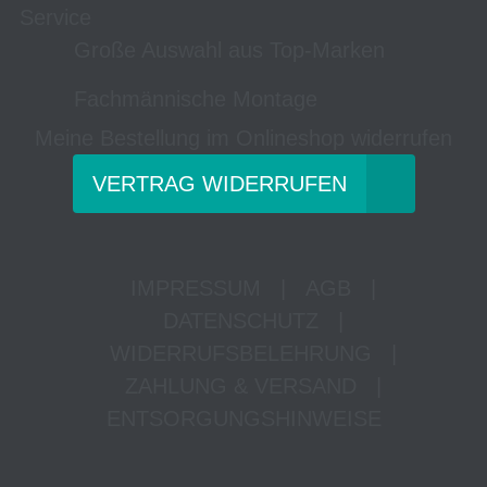
Service
Große Auswahl aus Top-Marken
Fachmännische Montage
Meine Bestellung im Onlineshop widerrufen
VERTRAG WIDERRUFEN
IMPRESSUM
|
AGB
|
DATENSCHUTZ
|
WIDERRUFSBELEHRUNG
|
ZAHLUNG & VERSAND
|
ENTSORGUNGSHINWEISE