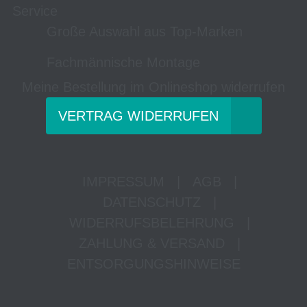
Service
Große Auswahl aus Top-Marken
Fachmännische Montage
Meine Bestellung im Onlineshop widerrufen
VERTRAG WIDERRUFEN
IMPRESSUM
|
AGB
|
DATENSCHUTZ
|
WIDERRUFSBELEHRUNG
|
ZAHLUNG & VERSAND
|
ENTSORGUNGSHINWEISE