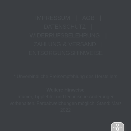
IMPRESSUM
|
AGB
|
DATENSCHUTZ
|
WIDERRUFSBELEHRUNG
|
ZAHLUNG & VERSAND
|
ENTSORGUNGSHINWEISE
* Unverbindliche Preisempfehlung des Herstellers
Weitere Hinweise
Irrtümer, Tippfehler und technische Änderungen
vorbehalten. Farbabweichungen möglich. Stand: März
2022