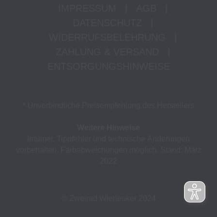
IMPRESSUM
|
AGB
|
DATENSCHUTZ
|
WIDERRUFSBELEHRUNG
|
ZAHLUNG & VERSAND
|
ENTSORGUNGSHINWEISE
* Unverbindliche Preisempfehlung des Herstellers
Weitere Hinweise
Irrtümer, Tippfehler und technische Änderungen
vorbehalten. Farbabweichungen möglich. Stand: März
2022
© Zweirad Wierleuker 2024