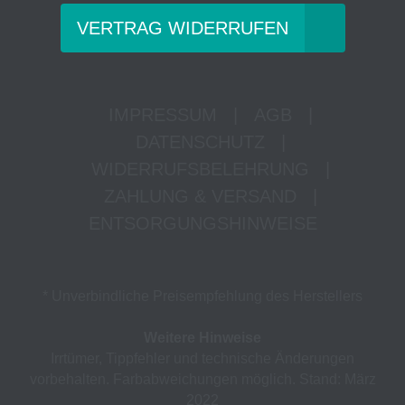
VERTRAG WIDERRUFEN
IMPRESSUM
|
AGB
|
DATENSCHUTZ
|
WIDERRUFSBELEHRUNG
|
ZAHLUNG & VERSAND
|
ENTSORGUNGSHINWEISE
* Unverbindliche Preisempfehlung des Herstellers
Weitere Hinweise
Irrtümer, Tippfehler und technische Änderungen
vorbehalten. Farbabweichungen möglich. Stand: März
2022