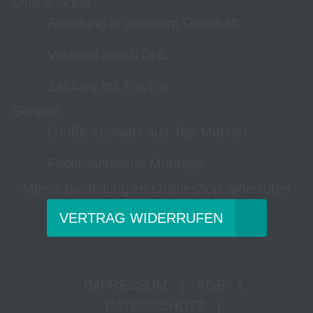
Online-Shop
Abholung in unserem Geschäft
Versand durch DHL
Zahlung mit PayPal
Service
Große Auswahl aus Top-Marken
Fachmännische Montage
Meine Bestellung im Onlineshop widerrufen
VERTRAG WIDERRUFEN
IMPRESSUM
|
AGB
|
DATENSCHUTZ
|