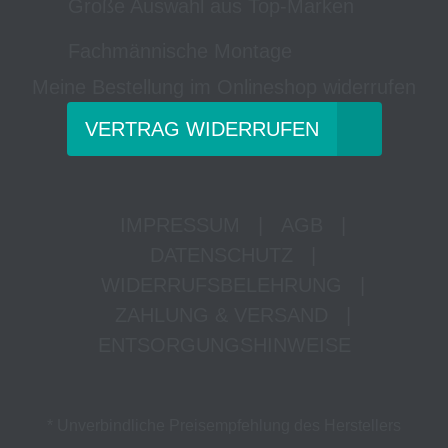
Große Auswahl aus Top-Marken
Fachmännische Montage
Meine Bestellung im Onlineshop widerrufen
VERTRAG WIDERRUFEN
IMPRESSUM
|
AGB
|
DATENSCHUTZ
|
WIDERRUFSBELEHRUNG
|
ZAHLUNG & VERSAND
|
ENTSORGUNGSHINWEISE
* Unverbindliche Preisempfehlung des Herstellers