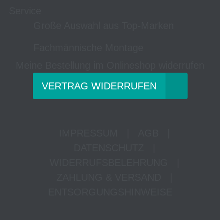
Service
Große Auswahl aus Top-Marken
Fachmännische Montage
Meine Bestellung im Onlineshop widerrufen
VERTRAG WIDERRUFEN
IMPRESSUM
|
AGB
|
DATENSCHUTZ
|
WIDERRUFSBELEHRUNG
|
ZAHLUNG & VERSAND
|
ENTSORGUNGSHINWEISE