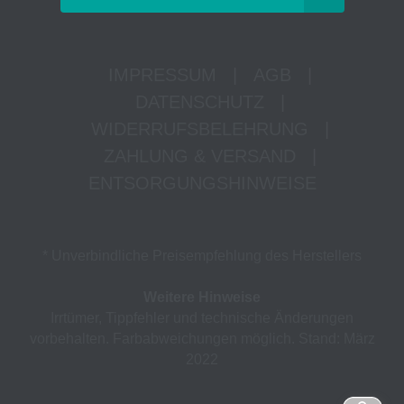
IMPRESSUM
|
AGB
|
DATENSCHUTZ
|
WIDERRUFSBELEHRUNG
|
ZAHLUNG & VERSAND
|
ENTSORGUNGSHINWEISE
* Unverbindliche Preisempfehlung des Herstellers
Weitere Hinweise
Irrtümer, Tippfehler und technische Änderungen
vorbehalten. Farbabweichungen möglich. Stand: März
2022