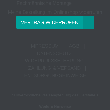
Fachmännische Montage
Meine Bestellung im Onlineshop widerrufen
VERTRAG WIDERRUFEN
IMPRESSUM
|
AGB
|
DATENSCHUTZ
|
WIDERRUFSBELEHRUNG
|
ZAHLUNG & VERSAND
|
ENTSORGUNGSHINWEISE
* Unverbindliche Preisempfehlung des Herstellers
Weitere Hinweise