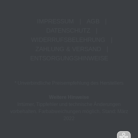
IMPRESSUM
|
AGB
|
DATENSCHUTZ
|
WIDERRUFSBELEHRUNG
|
ZAHLUNG & VERSAND
|
ENTSORGUNGSHINWEISE
* Unverbindliche Preisempfehlung des Herstellers
Weitere Hinweise
Irrtümer, Tippfehler und technische Änderungen
vorbehalten. Farbabweichungen möglich. Stand: März
2022