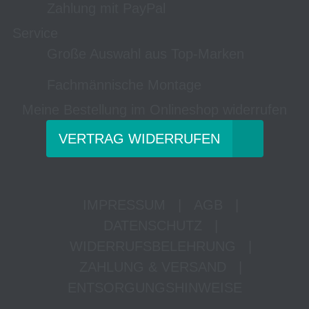
Zahlung mit PayPal
Service
Große Auswahl aus Top-Marken
Fachmännische Montage
Meine Bestellung im Onlineshop widerrufen
VERTRAG WIDERRUFEN
IMPRESSUM
|
AGB
|
DATENSCHUTZ
|
WIDERRUFSBELEHRUNG
|
ZAHLUNG & VERSAND
|
ENTSORGUNGSHINWEISE