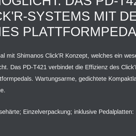
GLICHT. DAS PD-T4
CK'R-SYSTEMS MIT D
NES PLATTFORMPEDA
dal mit Shimanos Click'R Konzept, welches ein wesen
ht. Das PD-T421 verbindet die Effizienz des Click
lattformpedals. Wartungsarme, gedichtete Kompaktl
te.
ösehärte; Einzelverpackung; inklusive Pedalplatten