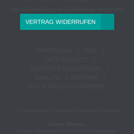
Meine Bestellung im Onlineshop widerrufen
VERTRAG WIDERRUFEN
IMPRESSUM
|
AGB
|
DATENSCHUTZ
|
WIDERRUFSBELEHRUNG
|
ZAHLUNG & VERSAND
|
ENTSORGUNGSHINWEISE
* Unverbindliche Preisempfehlung des Herstellers
Weitere Hinweise
Irrtümer, Tippfehler und technische Änderungen