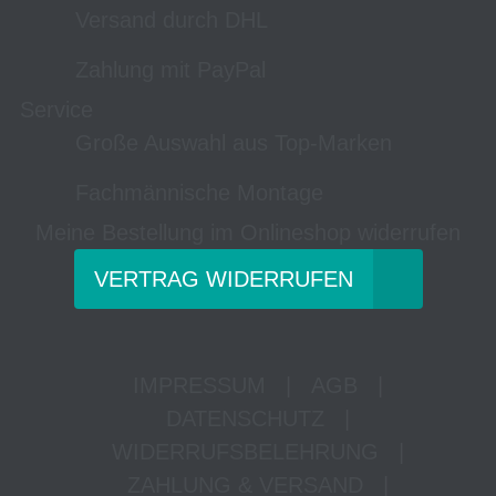
Versand durch DHL
Zahlung mit PayPal
Service
Große Auswahl aus Top-Marken
Fachmännische Montage
Meine Bestellung im Onlineshop widerrufen
VERTRAG WIDERRUFEN
IMPRESSUM
|
AGB
|
DATENSCHUTZ
|
WIDERRUFSBELEHRUNG
|
ZAHLUNG & VERSAND
|