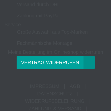
Versand durch DHL
Zahlung mit PayPal
Service
Große Auswahl aus Top-Marken
Fachmännische Montage
Meine Bestellung im Onlineshop widerrufen
VERTRAG WIDERRUFEN
IMPRESSUM
|
AGB
|
DATENSCHUTZ
|
WIDERRUFSBELEHRUNG
|
ZAHLUNG & VERSAND
|