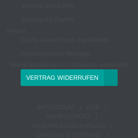
Versand durch DHL
Zahlung mit PayPal
Service
Große Auswahl aus Top-Marken
Fachmännische Montage
Meine Bestellung im Onlineshop widerrufen
VERTRAG WIDERRUFEN
IMPRESSUM
|
AGB
|
DATENSCHUTZ
|
WIDERRUFSBELEHRUNG
|
ZAHLUNG & VERSAND
|