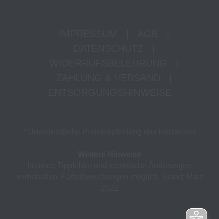
IMPRESSUM
|
AGB
|
DATENSCHUTZ
|
WIDERRUFSBELEHRUNG
|
ZAHLUNG & VERSAND
|
ENTSORGUNGSHINWEISE
* Unverbindliche Preisempfehlung des Herstellers
Weitere Hinweise
Irrtümer, Tippfehler und technische Änderungen
vorbehalten. Farbabweichungen möglich. Stand: März
2022