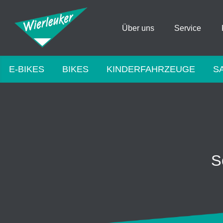
Über uns
Service
E-BIKES
BIKES
KINDERFAHRZEUGE
S
S