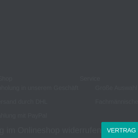
Shop
Service
holung in unserem Geschäft
Große Auswahl
rsand durch DHL
Fachmännische
hlung mit PayPal
g im Onlineshop widerrufen
VERTRAG