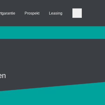
tgarantie
Prospekt
Leasing
en